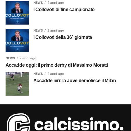
NEWS
2 anni ago
I Collovoti di fine campionato
NEWS
2 anni ago
I Collovoti della 36ª giornata
NEWS
2 anni ago
Accadde oggi: il primo derby di Massimo Moratti
NEWS
2 anni ago
Accadde ieri: la Juve demolisce il Milan