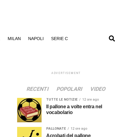
R
MILAN
NAPOLI
SERIE C
ADVERTISEMENT
RECENTI
POPOLARI
VIDEO
TUTTE LE NOTIZIE
12 ore ago
Il pallone a volte entra nel
vocabolario
PALLONATE
12 ore ago
Acrobati del pallone