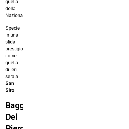
quella
della
Nazionale.
Specie
in una
sfida
prestigiosa
come
quella
di ieri
sera a
San
Siro
.
Baggio,
Del
Piero,