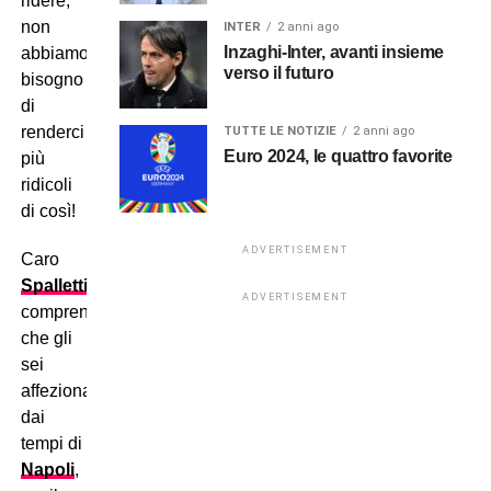
ridere,
non
INTER
2 anni ago
Inzaghi-Inter, avanti insieme
abbiamo
verso il futuro
bisogno
di
renderci
TUTTE LE NOTIZIE
2 anni ago
Euro 2024, le quattro favorite
più
ridicoli
di così!
ADVERTISEMENT
Caro
Spalletti
,
ADVERTISEMENT
comprendiamo
che gli
sei
affezionato
dai
tempi di
Napoli
,