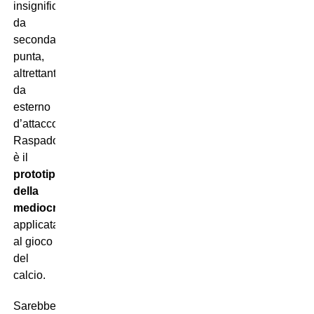
insignificante
da
seconda
punta,
altrettanto
da
esterno
d’attacco:
Raspadori
è il
prototipo
della
mediocrità
applicata
al gioco
del
calcio.
Sarebbe