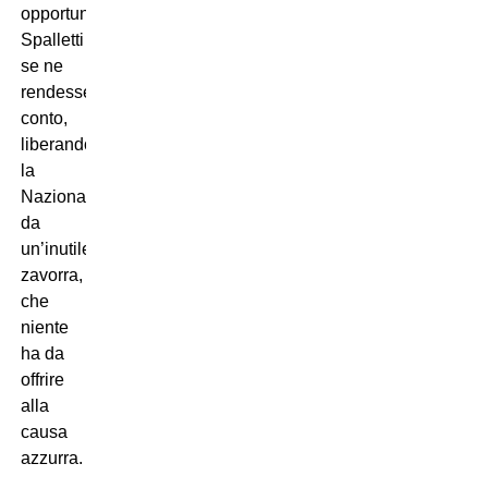
opportuno
Spalletti
se ne
rendesse
conto,
liberando
la
Nazionale
da
un’inutile
zavorra,
che
niente
ha da
offrire
alla
causa
azzurra.