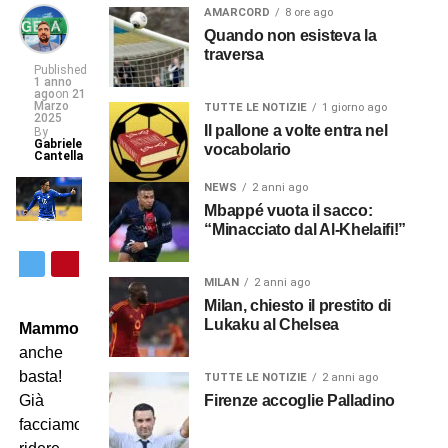
AMARCORD
8 ore ago
Quando non esisteva la
traversa
Published
1 anno
ago
on
21
Marzo
TUTTE LE NOTIZIE
1 giorno ago
2025
Il pallone a volte entra nel
By
Gabriele
vocabolario
Cantella
NEWS
2 anni ago
Mbappé vuota il sacco:
“Minacciato dal Al-Khelaifi!”
MILAN
2 anni ago
Milan, chiesto il prestito di
Lukaku al Chelsea
Mammolo
anche
basta!
TUTTE LE NOTIZIE
2 anni ago
Firenze accoglie Palladino
Già
facciamo