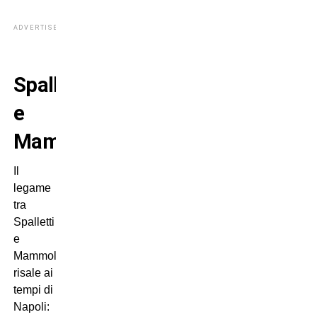
ADVERTISEMENT
Spalletti
e
Mammolo
Il
legame
tra
Spalletti
e
Mammolo
risale ai
tempi di
Napoli: