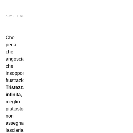
ADVERTISEMENT
Che
pena,
che
angoscia,
che
insopportabile
frustrazione!
Tristezza
infinita
,
meglio
piuttosto
non
assegnarla,
lasciarla