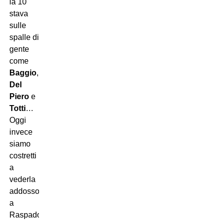
la 10
stava
sulle
spalle di
gente
come
Baggio
,
Del
Piero
e
Totti
…
Oggi
invece
siamo
costretti
a
vederla
addosso
a
Raspadori!