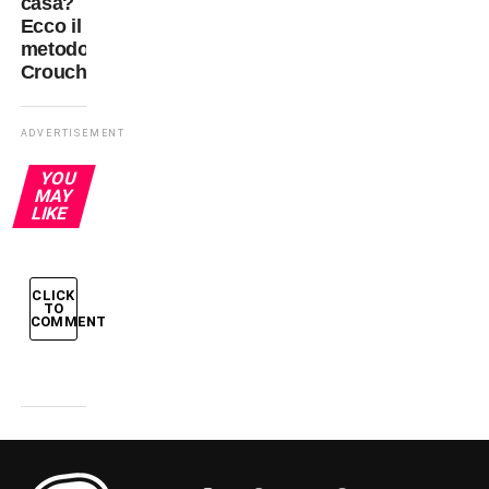
casa?
Ecco il
metodo
Crouch!
ADVERTISEMENT
YOU
MAY
LIKE
CLICK
TO
COMMENT