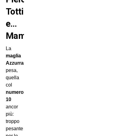
Totti
e…
Mammolo!
La
maglia
Azzurra
pesa,
quella
col
numero
10
ancor
più:
troppo
pesante
per le