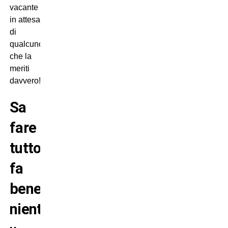
vacante
in attesa
di
qualcuno
che la
meriti
davvero!
Sa
fare
tutto,
fa
bene
niente!