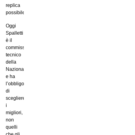
replica
possibile.
Oggi
Spalletti
è il
commissario
tecnico
della
Nazionale
e ha
l’obbligo
di
scegliere
i
migliori,
non
quelli
che gli