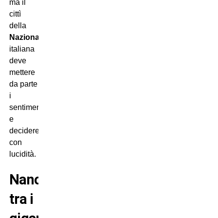
ma il
cittì
della
Nazionale
italiana
deve
mettere
da parte
i
sentimenti
e
decidere
con
lucidità.
Nano
tra i