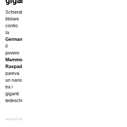
giganti
Schierato
titolare
contro
la
Germania
,
il
povero
Mammolo
Raspadori
pareva
un nano
tra i
giganti
tedeschi!
ADVERTISEMENT