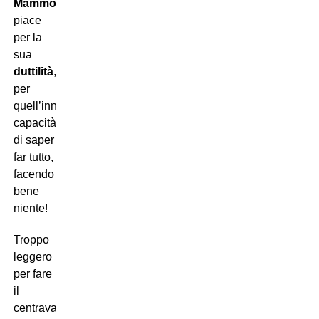
Mammolo
piace
per la
sua
duttilità
,
per
quell’innata
capacità
di saper
far tutto,
facendo
bene
niente!
Troppo
leggero
per fare
il
centravanti,