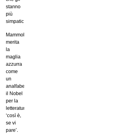
stanno
più
simpatici.
Mammolo
merita
la
maglia
azzurra
come
un
analfabeta
il Nobel
per la
letteratura:
‘così è,
se vi
pare’.