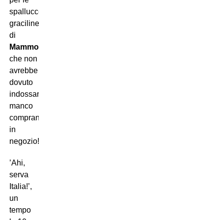
spallucce
graciline
di
Mammolo
,
che non
avrebbe
dovuto
indossarla
manco
comprandosela
in
negozio!
’Ahi,
serva
Italia!’,
un
tempo