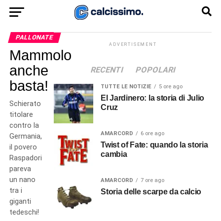
PALLONATE
ADVERTISEMENT
Mammolo
anche
RECENTI
POPOLARI
basta!
TUTTE LE NOTIZIE
5 ore ago
El Jardinero: la storia di Julio
Schierato
Cruz
titolare
contro la
AMARCORD
6 ore ago
Germania,
Twist of Fate: quando la storia
il povero
cambia
Raspadori
pareva
un nano
AMARCORD
7 ore ago
tra i
Storia delle scarpe da calcio
giganti
tedeschi!