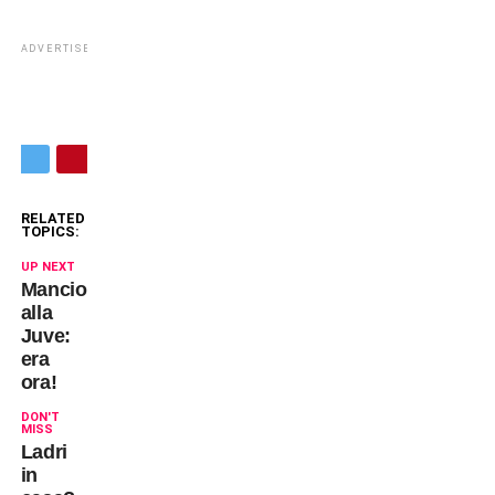
ADVERTISEMENT
RELATED
TOPICS:
UP NEXT
Mancio
alla
Juve:
era
ora!
DON'T
MISS
Ladri
in