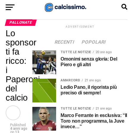
PALLONATE
ADVERTISEMENT
Lo
sponsor
RECENTI
POPOLARI
ti fa
TUTTE LE NOTIZIE
20 ore ago
ricco:
Omonimi senza gloria: Del
Piero e gli altri
i
Paperoni
AMARCORD
21 ore ago
del
Ledio Pano, il rigorista più
preciso di sempre!
calcio
TUTTE LE NOTIZIE
21 ore ago
Marco Ferrante in esclusiva: “Il
Toro non programma, la Juve
Published
invece…”
4 anni ago
on
13