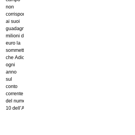
non
corrispondono
ai suoi
guadagni: 4
milioni di
euro la
sommetta
che Adidas versa
ogni
anno
sul
conto
corrente
del numero
10 dell’Arsenal!