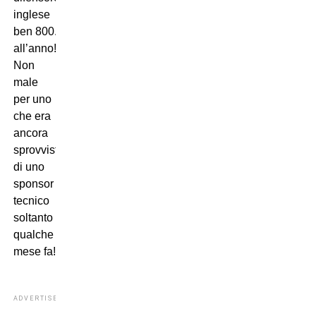
inglese
ben 800.000 euro
all’anno!
Non
male
per uno
che era
ancora
sprovvisto
di uno
sponsor
tecnico
soltanto
qualche
mese fa!
ADVERTISEMENT