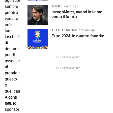
agli sponsor,
sempre
INTER
2 anni ago
Inzaghi-Inter, avanti insieme
pronti a
verso il futuro
versare
nelle
TUTTE LE NOTIZIE
2 anni ago
loro
Euro 2024, le quattro favorite
tasche fiumi
di
denaro sonante
pur di
ADVERTISEMENT
associare
al
ADVERTISEMENT
proprio marchio l’immagine di
questo
o
quel campionissimo.
A conti
fatti, lo
sponsor