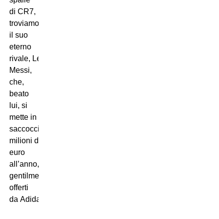
di CR7,
troviamo
il suo
eterno
rivale, Leo
Messi,
che,
beato
lui, si
mette in
saccoccia 12
milioni di
euro
all’anno,
gentilmente
offerti
da Adidas.