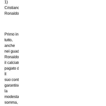
1)
Cristiano
Ronaldo
Primo in
tutto,
anche
nei guadagni: Cristiano
Ronaldo è
il calciatore più
pagato dagli sponsor!
Il
suo contratto con Nike gli
garantisce
la
modesta
somma,