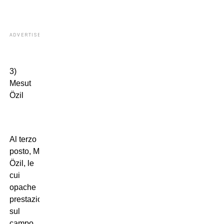
ADVERTISEMENT
3)
Mesut
Özil
Al terzo
posto, Mesut
Özil, le
cui
opache
prestazioni
sul
campo