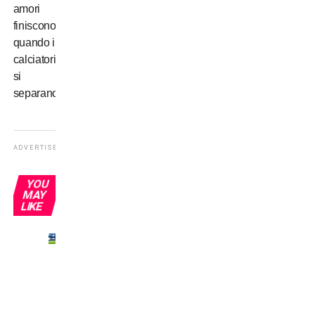
amori
finiscono:
quando i
calciatori
si
separano
ADVERTISEMENT
YOU
MAY
LIKE
IPSE
DIXIT
–
Meazza
e i