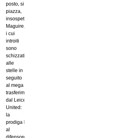
posto, si
piazza,
insospettabilmente, Harry
Maguire,
i cui
introiti
sono
schizzati
alle
stelle in
seguito
al mega
trasferimento
dal Leicester al Manchester
United:
la
prodiga Puma elargisce
al
difensore