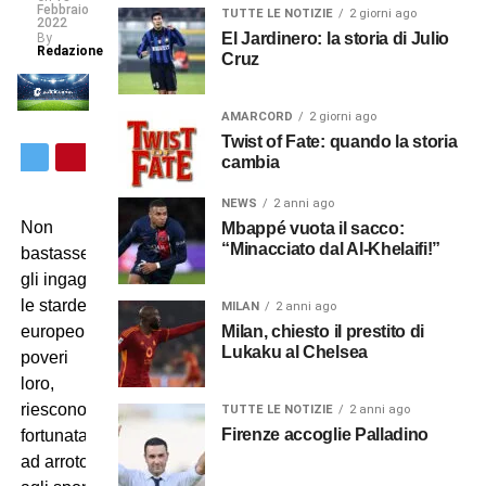
Febbraio
TUTTE LE NOTIZIE
2 giorni ago
2022
El Jardinero: la storia di Julio
By
Redazione
Cruz
AMARCORD
2 giorni ago
Twist of Fate: quando la storia
cambia
NEWS
2 anni ago
Non
Mbappé vuota il sacco:
“Minacciato dal Al-Khelaifi!”
bastassero
gli ingaggi milionari,
le stardel calcio
MILAN
2 anni ago
Milan, chiesto il prestito di
europeo,
Lukaku al Chelsea
poveri
loro,
riescono
TUTTE LE NOTIZIE
2 anni ago
Firenze accoglie Palladino
fortunatamente
ad arrotondare grazie