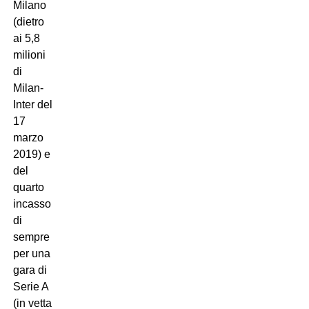
Milano
(dietro
ai 5,8
milioni
di
Milan-
Inter del
17
marzo
2019) e
del
quarto
incasso
di
sempre
per una
gara di
Serie A
(in vetta