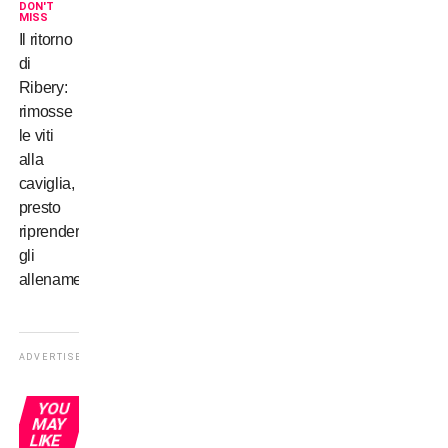
DON'T
MISS
Il ritorno
di
Ribery:
rimosse
le viti
alla
caviglia,
presto
riprenderà
gli
allenamenti
ADVERTISEMENT
YOU
MAY
LIKE