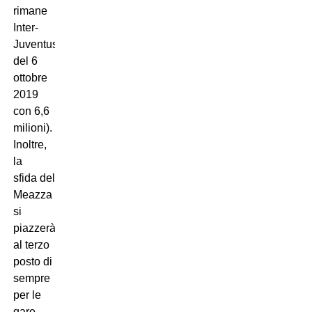
rimane
Inter-
Juventus
del 6
ottobre
2019
con 6,6
milioni).
Inoltre,
la
sfida del
Meazza
si
piazzerà
al terzo
posto di
sempre
per le
gare