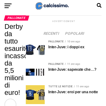
PALLONATE
ADVERTISEMENT
Derby
da
RECENTI
POPOLARI
tutto
PALLONATE
10 ore ago
esaurito:
Inter-Juve: i doppi ex
incasso
da
PALLONATE
11 ore ago
5,5
Inter-Juve: sapevate che…?
milioni
di
TUTTE LE NOTIZIE
11 ore ago
euro!
Inter-Juve: eroi per una notte