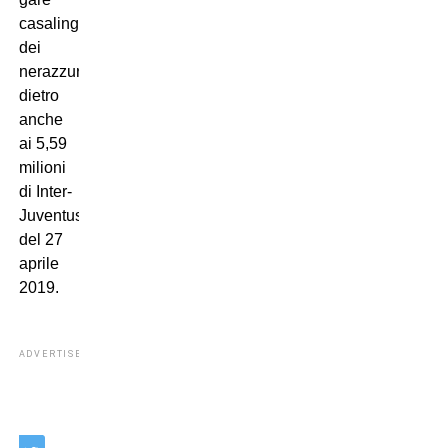
casalinghe
dei
nerazzurri,
dietro
anche
ai 5,59
milioni
di Inter-
Juventus
del 27
aprile
2019.
ADVERTISEMENT