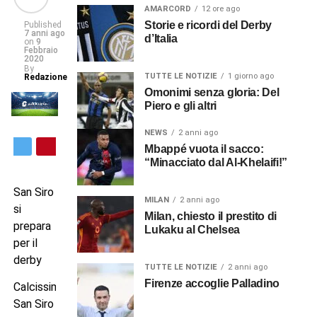
AMARCORD
12 ore ago
Storie e ricordi del Derby
Published
7 anni ago
d’Italia
on
9
Febbraio
2020
By
TUTTE LE NOTIZIE
1 giorno ago
Redazione
Omonimi senza gloria: Del
Piero e gli altri
NEWS
2 anni ago
Mbappé vuota il sacco:
“Minacciato dal Al-Khelaifi!”
San Siro
MILAN
2 anni ago
si
Milan, chiesto il prestito di
prepara
Lukaku al Chelsea
per il
derby
TUTTE LE NOTIZIE
2 anni ago
Firenze accoglie Palladino
Calcissimo.com
San Siro