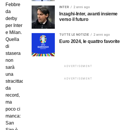
Febbre
INTER
2 anni ago
da
Inzaghi-Inter, avanti insieme
derby
verso il futuro
per Inter
e Milan.
TUTTE LE NOTIZIE
2 anni ago
Quella
Euro 2024, le quattro favorite
di
stasera
non
ADVERTISEMENT
sarà
una
ADVERTISEMENT
stracittadina
da
record,
ma
poco ci
manca:
San
Siro è