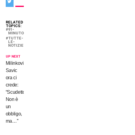
RELATED
TOPICS:
91-
MINUTO
TUTTE-
LE-
NOTIZIE
UP NEXT
Milinkovic
Savic
ora ci
crede:
“Scudetto?
Non è
un
obbligo,
ma…”