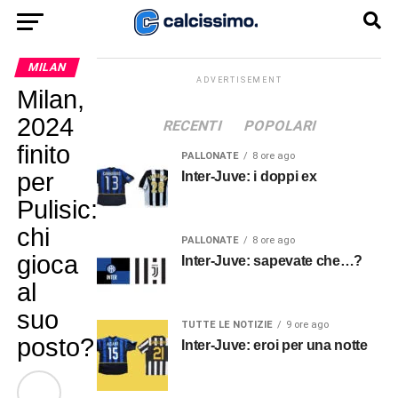
MILAN
ADVERTISEMENT
Milan,
2024
RECENTI
POPOLARI
finito
PALLONATE
8 ore ago
per
Inter-Juve: i doppi ex
Pulisic:
chi
PALLONATE
8 ore ago
gioca
Inter-Juve: sapevate che…?
al
suo
TUTTE LE NOTIZIE
9 ore ago
posto?
Inter-Juve: eroi per una notte