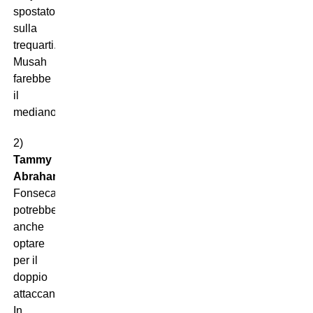
spostato
sulla
trequarti.
Musah
farebbe
il
mediano.
2)
Tammy
Abraham
,
Fonseca
potrebbe
anche
optare
per il
doppio
attaccante.
In