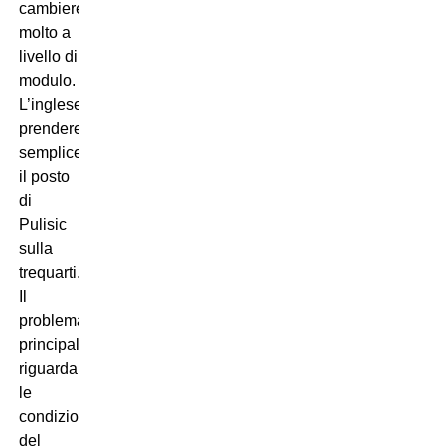
cambierebbe
molto a
livello di
modulo.
L’inglese
prenderebbe
semplicemente
il posto
di
Pulisic
sulla
trequarti.
Il
problema
principale
riguarda
le
condizioni
del