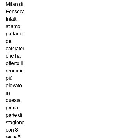
Milan di
Fonseca.
Infatti,
stiamo
parlando
del
calciatore
che ha
offerto il
rendimento
più
elevato
in
questa
prima
parte di
stagione
con 8
reti e 5