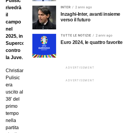
Pulisic
rivedrà
INTER
2 anni ago
Inzaghi-Inter, avanti insieme
il
verso il futuro
campo
nel
TUTTE LE NOTIZIE
2 anni ago
2025, in
Euro 2024, le quattro favorite
Supercoppa
contro
la Juve.
ADVERTISEMENT
Christian
Pulisic
ADVERTISEMENT
era
uscito al
38′ del
primo
tempo
nella
partita