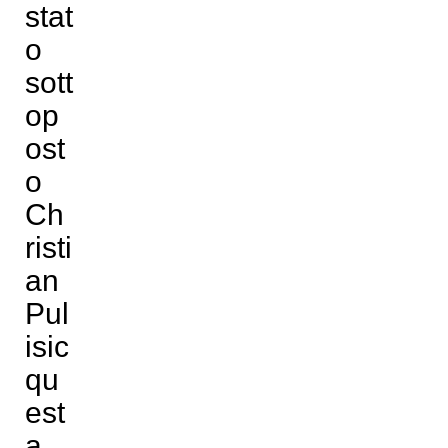
stat
o
sott
op
ost
o
Ch
risti
an
Pul
isic
qu
est
a