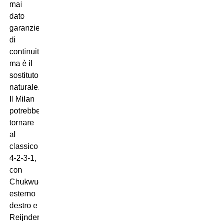
mai
dato
garanzie
di
continuità,
ma è il
sostituto
naturale.
Il Milan
potrebbe
tornare
al
classico
4-2-3-1,
con
Chukwueze
esterno
destro e
Reijnders