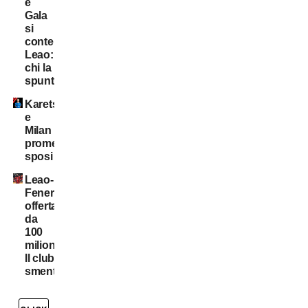
e
Gala
si
contendono
Leao:
chi la
spunta?
Karetsas
e
Milan
promessi
sposi
Leao-
Fenerbahce:
offerta
da
100
milioni?
Il club
smentisce