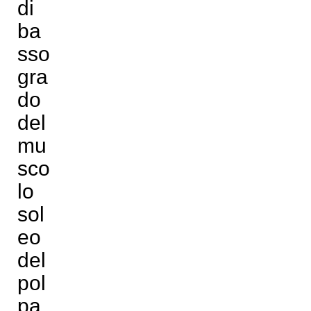
di
ba
sso
gra
do
del
mu
sco
lo
sol
eo
del
pol
pa