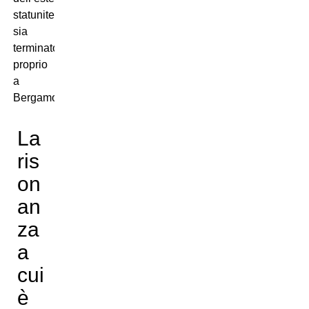
statunitense
sia
terminato
proprio
a
Bergamo.
La
ris
on
an
za
a
cui
è