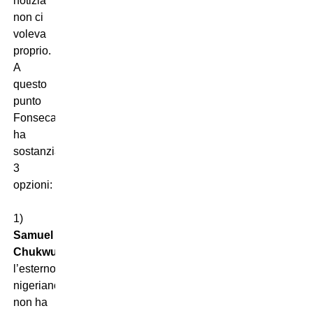
notizia
non ci
voleva
proprio.
A
questo
punto
Fonseca
ha
sostanzialmente
3
opzioni:
1)
Samuel
Chukwueze
,
l’esterno
nigeriano
non ha