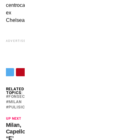
centrocampista
ex
Chelsea.
ADVERTISEMENT
RELATED
TOPICS:
FONSECA
MILAN
PULISIC
UP NEXT
Milan,
Capello:
“E’