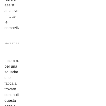
assist
all’attivo
in tutte
le
competizioni.
ADVERTISEMENT
Insomma,
per una
squadra
che
fatica a
trovare
continuità
questa