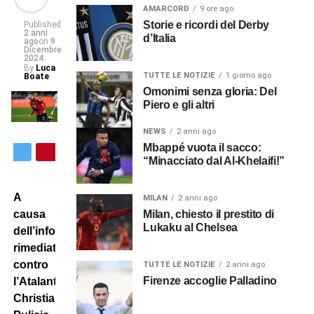
AMARCORD
9 ore ago
Storie e ricordi del Derby
Published
2 anni
d’Italia
ago
on
9
Dicembre
2024
By
Luca
TUTTE LE NOTIZIE
1 giorno ago
Boate
Omonimi senza gloria: Del
Piero e gli altri
NEWS
2 anni ago
Mbappé vuota il sacco:
“Minacciato dal Al-Khelaifi!”
A
MILAN
2 anni ago
Milan, chiesto il prestito di
causa
Lukaku al Chelsea
dell’infortunio
rimediato
contro
TUTTE LE NOTIZIE
2 anni ago
Firenze accoglie Palladino
l’Atalanta,
Christian