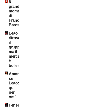
6
grandi
momenti
di
Franco
Baresi
Leao
ritrova
il
gruppo,
ma il
mercato
è
bollente
Amorim
su
Leao:”Resta
qui
per
ora”
Fener