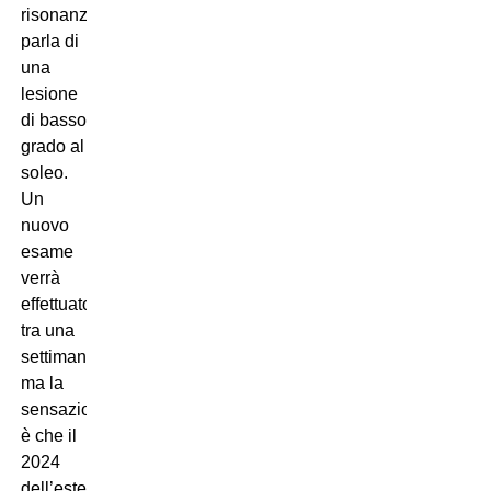
risonanza
parla di
una
lesione
di basso
grado al
soleo.
Un
nuovo
esame
verrà
effettuato
tra una
settimana,
ma la
sensazione
è che il
2024
dell’esterno