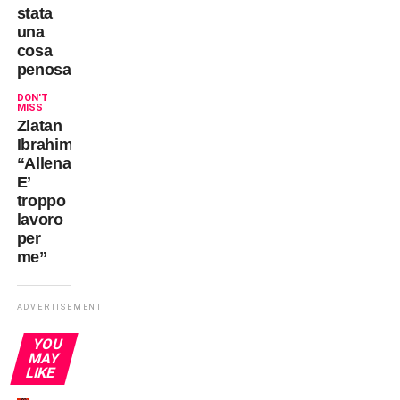
stata
una
cosa
penosa”
DON'T
MISS
Zlatan
Ibrahimovic:
“Allenatore?
E’
troppo
lavoro
per
me”
ADVERTISEMENT
YOU
MAY
LIKE