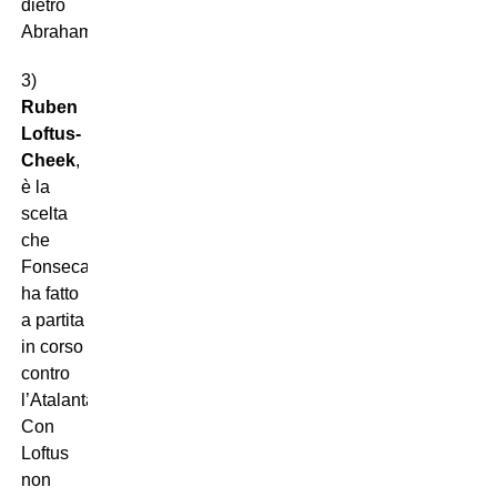
dietro
Abraham.
3)
Ruben
Loftus-
Cheek
,
è la
scelta
che
Fonseca
ha fatto
a partita
in corso
contro
l’Atalanta.
Con
Loftus
non