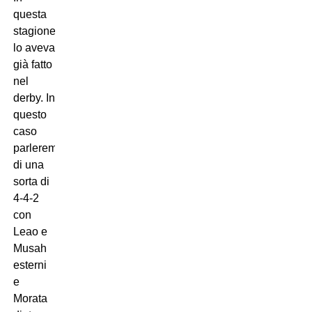
questa
stagione
lo aveva
già fatto
nel
derby. In
questo
caso
parleremmo
di una
sorta di
4-4-2
con
Leao e
Musah
esterni
e
Morata