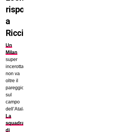
risponde
a
Ricci
Un
Milan
super
incerottato
non va
oltre il
pareggio
sul
campo
dell’Atalanta.
La
squadra
di