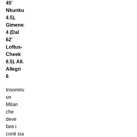
45′
Nkunku
4.5),
Gimenez
4 (Dal
62′
Loftus-
Cheek
6.5). All.
Allegri
6
Insomma,
un
Milan
che
deve
fare i
conti sia