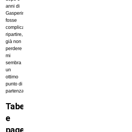
anni di
Gasperini
fosse
complicato
ripartire,
già non
perdere
mi
sembra
un
ottimo
punto di
partenza.
Tabellino
e
pagelle