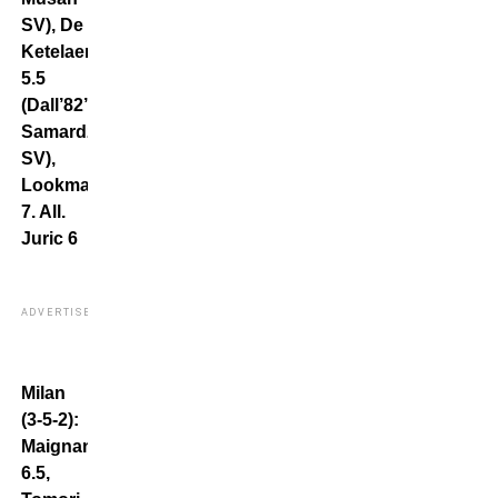
SV), De
Ketelaere
5.5
(Dall’82’
Samardzic
SV),
Lookman
7. All.
Juric 6
ADVERTISEMENT
Milan
(3-5-2):
Maignan
6.5,