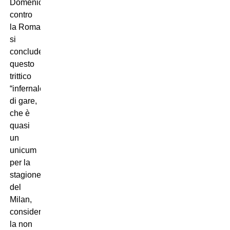
Domenica
contro
la Roma
si
concluderà
questo
trittico
“infernale”
di gare,
che è
quasi
un
unicum
per la
stagione
del
Milan,
considerata
la non