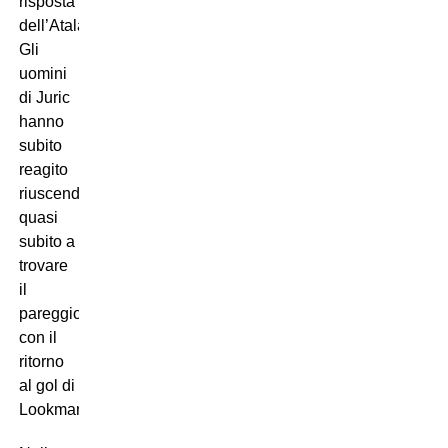
risposta
dell’Atalanta.
Gli
uomini
di Juric
hanno
subito
reagito
riuscendo
quasi
subito a
trovare
il
pareggio
con il
ritorno
al gol di
Lookman.