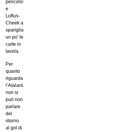
pericoloso
e
Loftus-
Cheek a
sparigliare
un po’ le
carte in
tavola.
Per
quanto
riguarda
l’Atalanta,
non si
può non
parlare
del
ritorno
al gol di