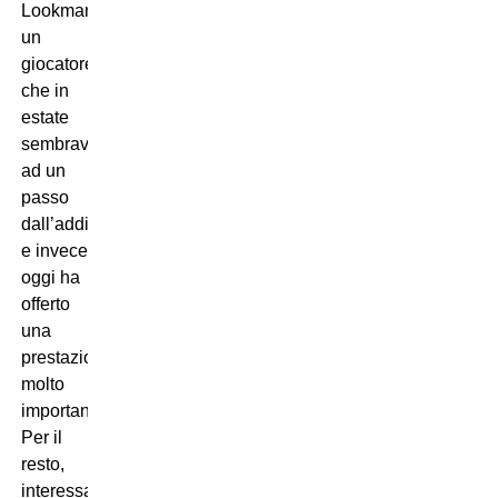
Lookman,
un
giocatore
che in
estate
sembrava
ad un
passo
dall’addio
e invece
oggi ha
offerto
una
prestazione
molto
importante.
Per il
resto,
interessante