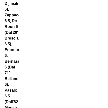
Dijmsiti
6),
Zappacosta
6.5, De
Roon 6
(Dal 20′
Brescianini
6.5),
Ederson
6,
Bernasconi
6 (Dal
71′
Bellanova
6),
Pasalic
6.5
(Dall’82
Musah