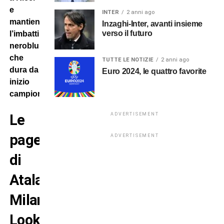
e
INTER
2 anni ago
mantiene
Inzaghi-Inter, avanti insieme
verso il futuro
l’imbattibilità
neroblu
che
TUTTE LE NOTIZIE
2 anni ago
dura da
Euro 2024, le quattro favorite
inizio
campionato.
Le
ADVERTISEMENT
pagelle
ADVERTISEMENT
di
Atalanta-
Milan:
Lookman