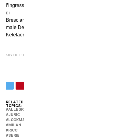
l’ingresso
di
Brescianini,
male De
Ketelaere.
ADVERTISEMENT
RELATED
TOPICS:
ALLEGRI
JURIC
LOOKMAN
MILAN
RICCI
SERIE