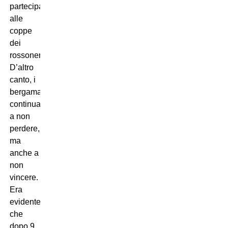
partecipazione
alle
coppe
dei
rossoneri.
D’altro
canto, i
bergamaschi
continuano
a non
perdere,
ma
anche a
non
vincere.
Era
evidente
che
dopo 9