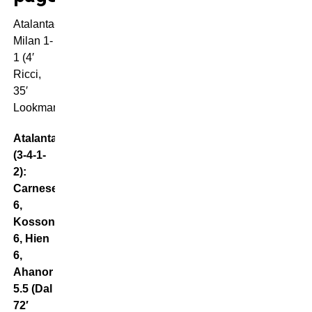
Atalanta-
Milan 1-
1 (4′
Ricci,
35′
Lookman)
Atalanta
(3-4-1-
2):
Carnesecchi
6,
Kossonou
6, Hien
6,
Ahanor
5.5 (Dal
72′