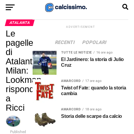
ATALANTA
ADVERTISEMENT
Le
pagelle
RECENTI
POPOLARI
di
TUTTE LE NOTIZIE
16 ore ago
Atalanta-
El Jardinero: la storia di Julio
Cruz
Milan:
Lookman
AMARCORD
17 ore ago
risponde
Twist of Fate: quando la storia
cambia
a
Ricci
AMARCORD
18 ore ago
Storia delle scarpe da calcio
Published