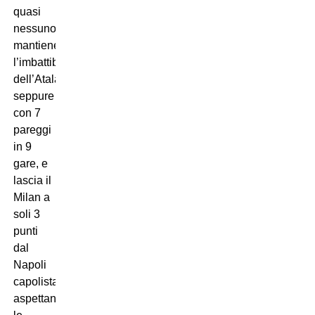
quasi
nessuno:
mantiene
l’imbattibilità
dell’Atalanta,
seppure
con 7
pareggi
in 9
gare, e
lascia il
Milan a
soli 3
punti
dal
Napoli
capolista,
aspettando