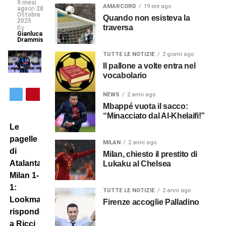
9 mesi
AMARCORD
19 ore ago
ago
on
28
Ottobre
Quando non esisteva la
2025
traversa
By
Gianluca
Drammis
TUTTE LE NOTIZIE
2 giorni ago
Il pallone a volte entra nel
vocabolario
NEWS
2 anni ago
Mbappé vuota il sacco:
“Minacciato dal Al-Khelaifi!”
Le
pagelle
MILAN
2 anni ago
di
Milan, chiesto il prestito di
Atalanta-
Lukaku al Chelsea
Milan 1-
1:
TUTTE LE NOTIZIE
2 anni ago
Lookman
Firenze accoglie Palladino
risponde
a Ricci