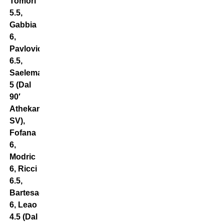
Tomori
5.5,
Gabbia
6,
Pavlovic
6.5,
Saelemaekers
5 (Dal
90′
Athekame
SV),
Fofana
6,
Modric
6, Ricci
6.5,
Bartesaghi
6, Leao
4.5 (Dal