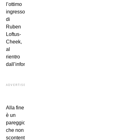
l’ottimo
ingresso
di
Ruben
Loftus-
Cheek,
al
rientro
dall’infortunio.
ADVERTISEMENT
Alla fine
è un
pareggio
che non
scontenta