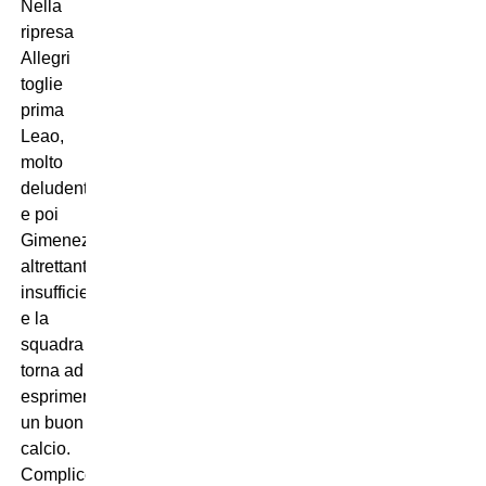
Nella
ripresa
Allegri
toglie
prima
Leao,
molto
deludente,
e poi
Gimenez,
altrettanto
insufficiente,
e la
squadra
torna ad
esprimere
un buon
calcio.
Complice