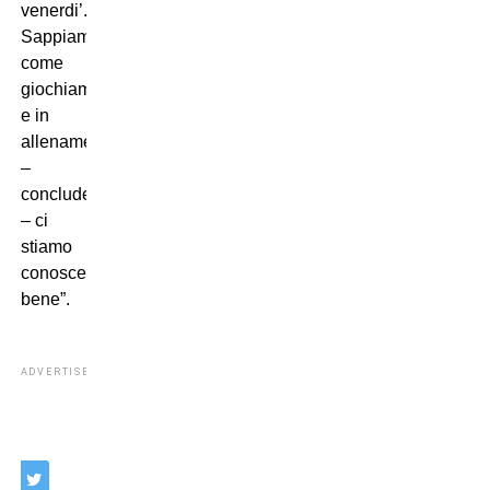
venerdi’.
Sappiamo
come
giochiamo
e in
allenamento
–
conclude
– ci
stiamo
conoscendo
bene”.
ADVERTISEMENT