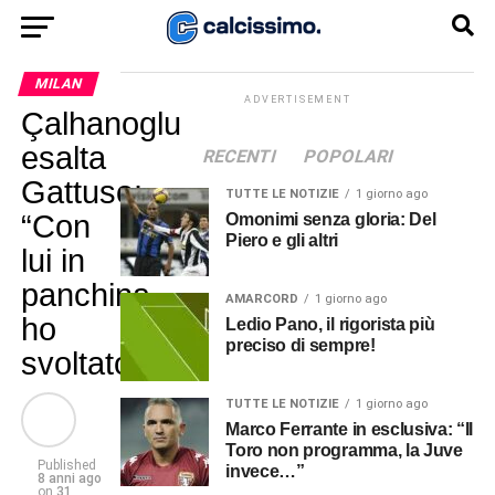
MILAN
ADVERTISEMENT
Çalhanoglu
esalta
RECENTI
POPOLARI
Gattuso:
TUTTE LE NOTIZIE
1 giorno ago
“Con
Omonimi senza gloria: Del
Piero e gli altri
lui in
panchina
AMARCORD
1 giorno ago
ho
Ledio Pano, il rigorista più
preciso di sempre!
svoltato”
TUTTE LE NOTIZIE
1 giorno ago
Marco Ferrante in esclusiva: “Il
Toro non programma, la Juve
Published
invece…”
8 anni ago
on
31