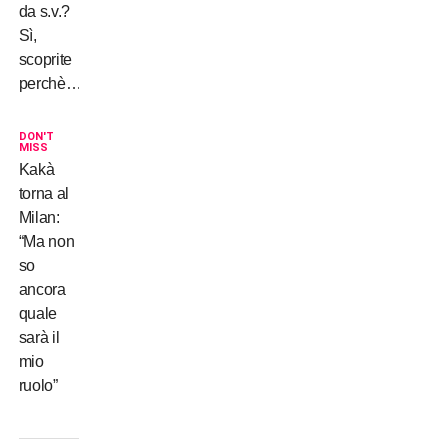
da s.v.?
Sì,
scoprite
perchè…
DON'T
MISS
Kakà
torna al
Milan:
“Ma non
so
ancora
quale
sarà il
mio
ruolo”