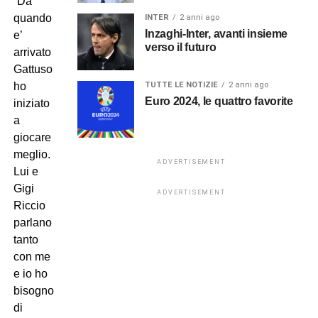
“Da
quando
INTER
2 anni ago
Inzaghi-Inter, avanti insieme
e’
verso il futuro
arrivato
Gattuso
TUTTE LE NOTIZIE
2 anni ago
ho
Euro 2024, le quattro favorite
iniziato
a
giocare
meglio.
ADVERTISEMENT
Lui e
Gigi
ADVERTISEMENT
Riccio
parlano
tanto
con me
e io ho
bisogno
di