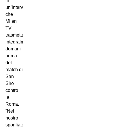
in
un’intervista
che
Milan
TV
trasmettera’
integralmente
domani
prima
del
match di
San
Siro
contro
la
Roma.
“Nel
nostro
spogliatoio