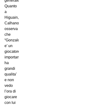
generale”.
Quanto
a
Higuain,
Calhanoglu
osserva
che
“Gonzalo
e’ un
giocatore
importante,
ha
grandi
qualita’
e non
vedo
l’ora di
giocare
con lui