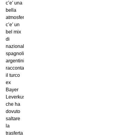
c’e’ una
bella
atmosfera,
c’e’ un
bel mix
di
nazionalita’:
spagnoli,
argentini…-
racconta
il turco
ex
Bayer
Leverkusen,
che ha
dovuto
saltare
la
trasferta