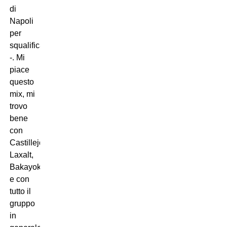
di
Napoli
per
squalifica
-. Mi
piace
questo
mix, mi
trovo
bene
con
Castillejo,
Laxalt,
Bakayoko
e con
tutto il
gruppo
in