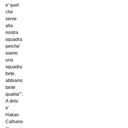
e’ quel
che
serve
alla
nostra
squadra,
perche’
siamo
una
squadra
forte,
abbiamo
tante
qualita’”.
A dirlo
e’
Hakan
Calhanoglu