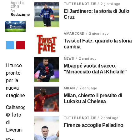
Agosto
TUTTE LE NOTIZIE
2 giorni ago
2018
El Jardinero: la storia di Julio
By
Redazione
Cruz
AMARCORD
2 giorni ago
Twist of Fate: quando la storia
cambia
NEWS
2 anni ago
Il turco
Mbappé vuota il sacco:
“Minacciato dal Al-Khelaifi!”
pronto
per la
nuova
MILAN
2 anni ago
stagione
Milan, chiesto il prestito di
Lukaku al Chelsea
Calhanoglu
© foto
TUTTE LE NOTIZIE
2 anni ago
di
Firenze accoglie Palladino
Liverani