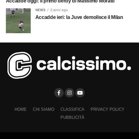
Accadde oggi: il primo derby di Massimo Moratti
NEWS
2 anni ago
Accadde ieri: la Juve demolisce il Milan
HOME
CHI SIAMO
CLASSIFICA
PRIVACY POLICY
PUBBLICITÀ