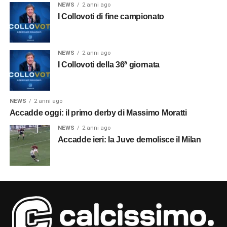
NEWS
2 anni ago
I Collovoti di fine campionato
NEWS
2 anni ago
I Collovoti della 36ª giornata
NEWS
2 anni ago
Accadde oggi: il primo derby di Massimo Moratti
NEWS
2 anni ago
Accadde ieri: la Juve demolisce il Milan