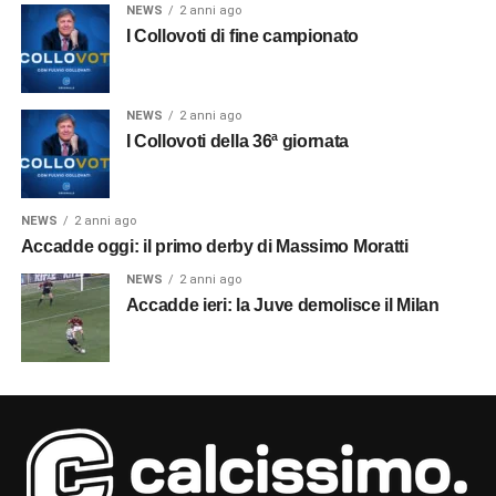
NEWS
2 anni ago
I Collovoti di fine campionato
NEWS
2 anni ago
I Collovoti della 36ª giornata
NEWS
2 anni ago
Accadde oggi: il primo derby di Massimo Moratti
NEWS
2 anni ago
Accadde ieri: la Juve demolisce il Milan