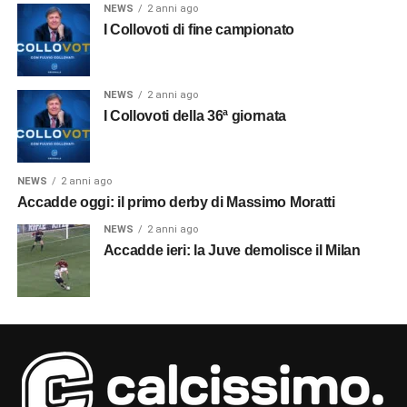
NEWS
2 anni ago
I Collovoti di fine campionato
NEWS
2 anni ago
I Collovoti della 36ª giornata
NEWS
2 anni ago
Accadde oggi: il primo derby di Massimo Moratti
NEWS
2 anni ago
Accadde ieri: la Juve demolisce il Milan