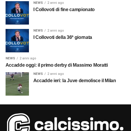
NEWS
2 anni ago
I Collovoti di fine campionato
NEWS
2 anni ago
I Collovoti della 36ª giornata
NEWS
2 anni ago
Accadde oggi: il primo derby di Massimo Moratti
NEWS
2 anni ago
Accadde ieri: la Juve demolisce il Milan