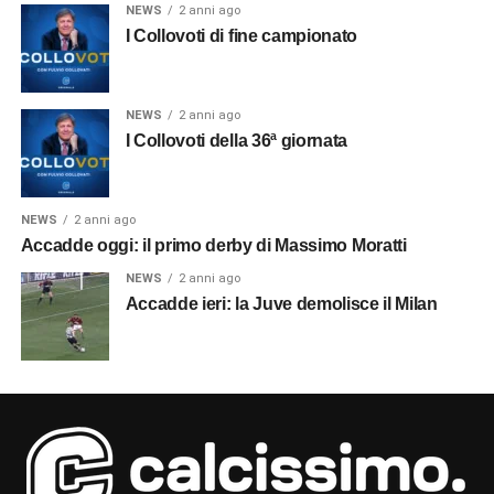
NEWS
2 anni ago
I Collovoti di fine campionato
NEWS
2 anni ago
I Collovoti della 36ª giornata
NEWS
2 anni ago
Accadde oggi: il primo derby di Massimo Moratti
NEWS
2 anni ago
Accadde ieri: la Juve demolisce il Milan