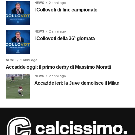
NEWS
2 anni ago
I Collovoti di fine campionato
NEWS
2 anni ago
I Collovoti della 36ª giornata
NEWS
2 anni ago
Accadde oggi: il primo derby di Massimo Moratti
NEWS
2 anni ago
Accadde ieri: la Juve demolisce il Milan