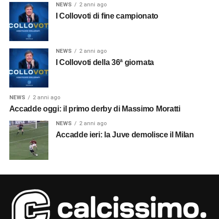
NEWS
2 anni ago
I Collovoti di fine campionato
NEWS
2 anni ago
I Collovoti della 36ª giornata
NEWS
2 anni ago
Accadde oggi: il primo derby di Massimo Moratti
NEWS
2 anni ago
Accadde ieri: la Juve demolisce il Milan