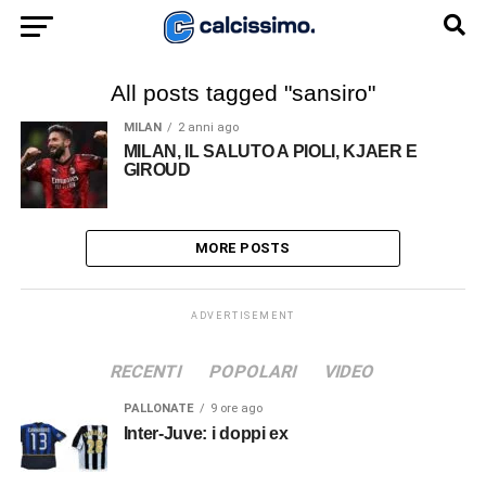
All posts tagged "sansiro"
MILAN
2 anni ago
MILAN, IL SALUTO A PIOLI, KJAER E
GIROUD
MORE POSTS
ADVERTISEMENT
RECENTI
POPOLARI
VIDEO
PALLONATE
9 ore ago
Inter-Juve: i doppi ex