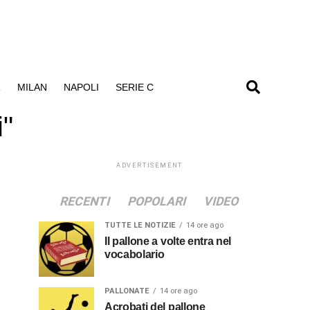
R
MILAN
NAPOLI
SERIE C
i"
ADVERTISEMENT
RECENTI
POPOLARI
VIDEO
TUTTE LE NOTIZIE
14 ore ago
Il pallone a volte entra nel
vocabolario
PALLONATE
14 ore ago
Acrobati del pallone