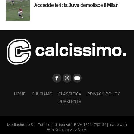
Accadde ieri: la Juve demolisce il Milan
HOME
CHI SIAMO
CLASSIFICA
PRIVACY POLICY
PUBBLICITÀ
Mediacinque Srl - Tutti i diritti riservati - P.IVA 12914790154 | made with
❤ in Ketchup Adv S.p.A.