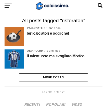
All posts tagged "ristoratori"
PALLONATE
1 anno ago
Ieri calciatori e oggi chef
AMARCORD
2 anni ago
Il talentuoso ma svogliato Morfeo
MORE POSTS
ADVERTISEMENT
RECENTI
POPOLARI
VIDEO