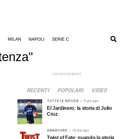
R
MILAN
NAPOLI
SERIE C
otenza"
ADVERTISEMENT
RECENTI
POPOLARI
VIDEO
TUTTE LE NOTIZIE
9 ore ago
El Jardinero: la storia di Julio
Cruz
AMARCORD
10 ore ago
Twist of Fate: quando la storia