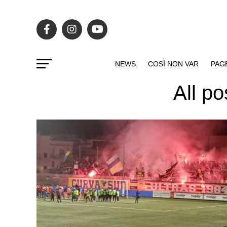
NEWS
COSÌ NON VAR
PAG
All po