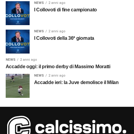
NEWS
2 anni ago
I Collovoti di fine campionato
NEWS
2 anni ago
I Collovoti della 36ª giornata
NEWS
2 anni ago
Accadde oggi: il primo derby di Massimo Moratti
NEWS
2 anni ago
Accadde ieri: la Juve demolisce il Milan