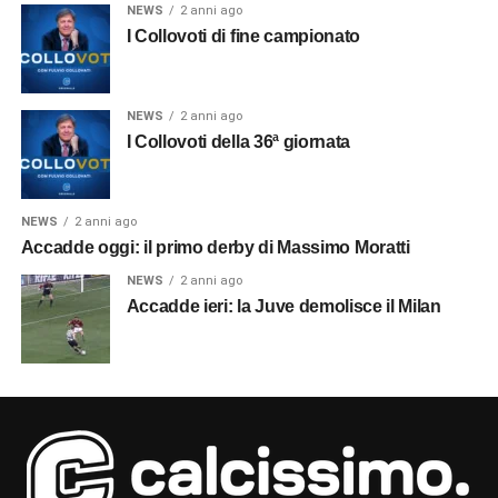
NEWS
2 anni ago
I Collovoti di fine campionato
NEWS
2 anni ago
I Collovoti della 36ª giornata
NEWS
2 anni ago
Accadde oggi: il primo derby di Massimo Moratti
NEWS
2 anni ago
Accadde ieri: la Juve demolisce il Milan