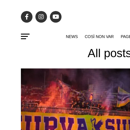
NEWS
COSÌ NON VAR
PAG
All pos