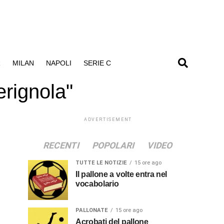
R
MILAN
NAPOLI
SERIE C
rignola"
ADVERTISEMENT
RECENTI
POPOLARI
VIDEO
TUTTE LE NOTIZIE
15 ore ago
Il pallone a volte entra nel
vocabolario
PALLONATE
15 ore ago
Acrobati del pallone