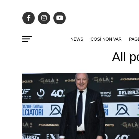
NEWS
COSÌ NON VAR
PAG
All p