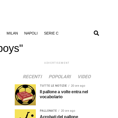
R
MILAN
NAPOLI
SERIE C
 boys"
ADVERTISEMENT
RECENTI
POPOLARI
VIDEO
TUTTE LE NOTIZIE
20 ore ago
Il pallone a volte entra nel
vocabolario
PALLONATE
20 ore ago
Acrobati del pallone