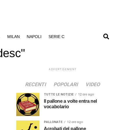
R
MILAN
NAPOLI
SERIE C
desc"
ADVERTISEMENT
RECENTI
POPOLARI
VIDEO
TUTTE LE NOTIZIE
12 ore ago
Il pallone a volte entra nel
vocabolario
PALLONATE
12 ore ago
Acrobati del pallone