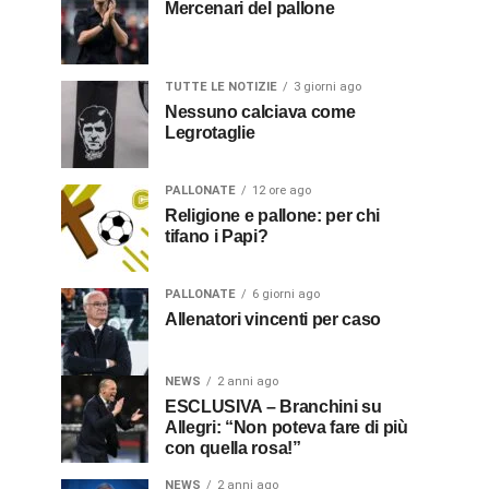
Mercenari del pallone
TUTTE LE NOTIZIE
3 giorni ago
Nessuno calciava come
Legrotaglie
PALLONATE
12 ore ago
Religione e pallone: per chi
tifano i Papi?
PALLONATE
6 giorni ago
Allenatori vincenti per caso
NEWS
2 anni ago
ESCLUSIVA – Branchini su
Allegri: “Non poteva fare di più
con quella rosa!”
NEWS
2 anni ago