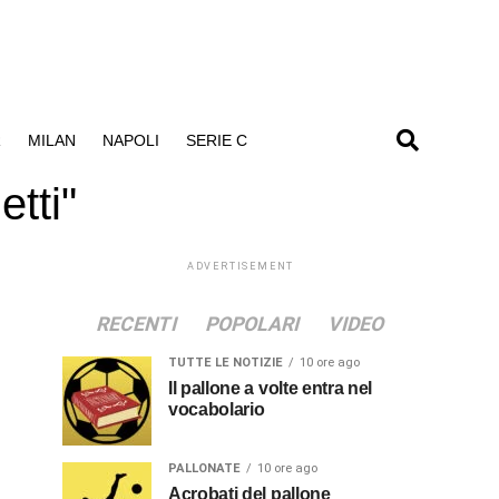
R
MILAN
NAPOLI
SERIE C
tti"
ADVERTISEMENT
RECENTI
POPOLARI
VIDEO
TUTTE LE NOTIZIE
10 ore ago
Il pallone a volte entra nel
vocabolario
PALLONATE
10 ore ago
Acrobati del pallone