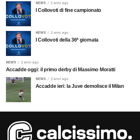
NEWS
2 anni ago
I Collovoti di fine campionato
NEWS
2 anni ago
I Collovoti della 36ª giornata
NEWS
2 anni ago
Accadde oggi: il primo derby di Massimo Moratti
NEWS
2 anni ago
Accadde ieri: la Juve demolisce il Milan