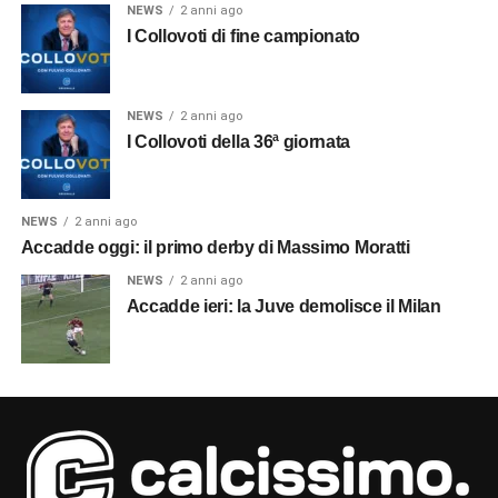
NEWS
2 anni ago
I Collovoti di fine campionato
NEWS
2 anni ago
I Collovoti della 36ª giornata
NEWS
2 anni ago
Accadde oggi: il primo derby di Massimo Moratti
NEWS
2 anni ago
Accadde ieri: la Juve demolisce il Milan