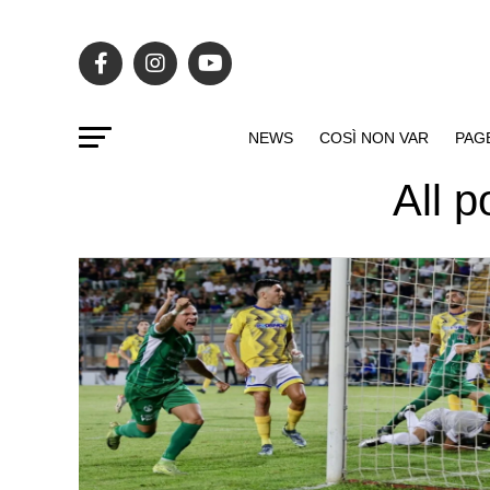
NEWS
COSÌ NON VAR
PAG
All 