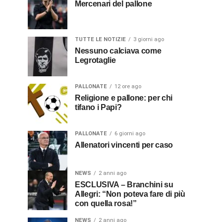
Mercenari del pallone
TUTTE LE NOTIZIE
3 giorni ago
Nessuno calciava come
Legrotaglie
PALLONATE
12 ore ago
Religione e pallone: per chi
tifano i Papi?
PALLONATE
6 giorni ago
Allenatori vincenti per caso
NEWS
2 anni ago
ESCLUSIVA – Branchini su
Allegri: “Non poteva fare di più
con quella rosa!”
NEWS
2 anni ago