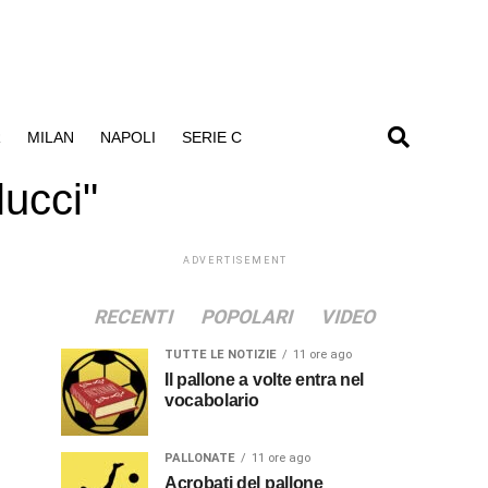
R
MILAN
NAPOLI
SERIE C
ucci"
ADVERTISEMENT
RECENTI
POPOLARI
VIDEO
TUTTE LE NOTIZIE
11 ore ago
Il pallone a volte entra nel
vocabolario
PALLONATE
11 ore ago
Acrobati del pallone