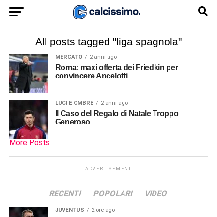
All posts tagged "liga spagnola"
MERCATO
2 anni ago
Roma: maxi offerta dei Friedkin per
convincere Ancelotti
LUCI E OMBRE
2 anni ago
Il Caso del Regalo di Natale Troppo
Generoso
More Posts
ADVERTISEMENT
RECENTI
POPOLARI
VIDEO
JUVENTUS
2 ore ago