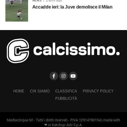
NEWS
2 anni ago
Accadde ieri: la Juve demolisce il Milan
HOME
CHI SIAMO
CLASSIFICA
PRIVACY POLICY
PUBBLICITÀ
Mediacinque Srl - Tutti i diritti riservati - P.IVA 12914790154 | made with
❤ in Ketchup Adv S.p.A.