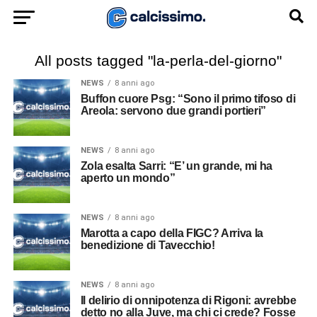
All posts tagged "la-perla-del-giorno"
NEWS
8 anni ago
Buffon cuore Psg: “Sono il primo tifoso di
Areola: servono due grandi portieri”
NEWS
8 anni ago
Zola esalta Sarri: “E’ un grande, mi ha
aperto un mondo”
NEWS
8 anni ago
Marotta a capo della FIGC? Arriva la
benedizione di Tavecchio!
NEWS
8 anni ago
Il delirio di onnipotenza di Rigoni: avrebbe
detto no alla Juve, ma chi ci crede? Fosse