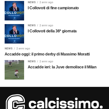
NEWS
2 anni ago
I Collovoti di fine campionato
NEWS
2 anni ago
I Collovoti della 36ª giornata
NEWS
2 anni ago
Accadde oggi: il primo derby di Massimo Moratti
NEWS
2 anni ago
Accadde ieri: la Juve demolisce il Milan