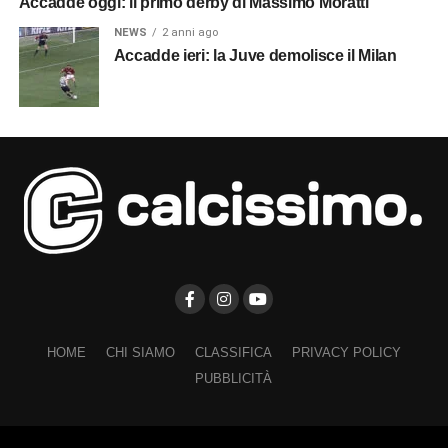
Accadde oggi: il primo derby di Massimo Moratti
NEWS
2 anni ago
Accadde ieri: la Juve demolisce il Milan
HOME
CHI SIAMO
CLASSIFICA
PRIVACY POLICY
PUBBLICITÀ