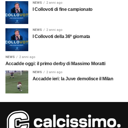
NEWS
2 anni ago
I Collovoti di fine campionato
NEWS
2 anni ago
I Collovoti della 36ª giornata
NEWS
2 anni ago
Accadde oggi: il primo derby di Massimo Moratti
NEWS
2 anni ago
Accadde ieri: la Juve demolisce il Milan