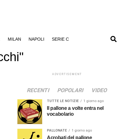
R
MILAN
NAPOLI
SERIE C
cchi"
ADVERTISEMENT
RECENTI
POPOLARI
VIDEO
TUTTE LE NOTIZIE
1 giorno ago
Il pallone a volte entra nel
vocabolario
PALLONATE
1 giorno ago
Acrobati del pallone