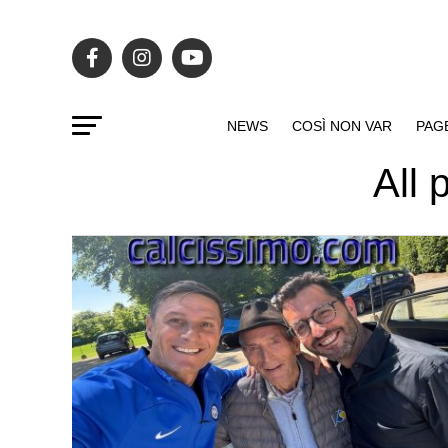
NEWS
COSÌ NON VAR
PAG
All 