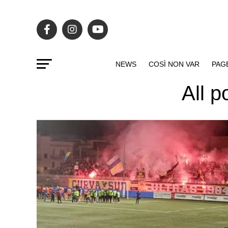
NEWS
COSÌ NON VAR
PAG
All p