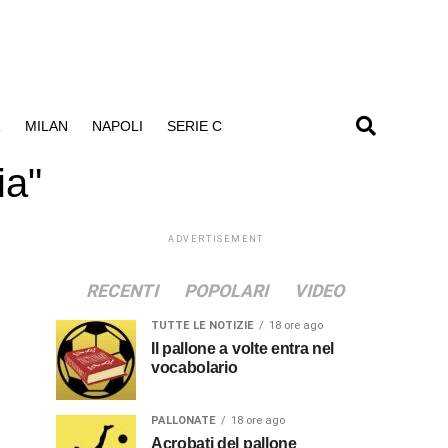
R
MILAN
NAPOLI
SERIE C
ia"
ADVERTISEMENT
RECENTI
POPOLARI
VIDEO
TUTTE LE NOTIZIE
18 ore ago
Il pallone a volte entra nel
vocabolario
PALLONATE
18 ore ago
Acrobati del pallone