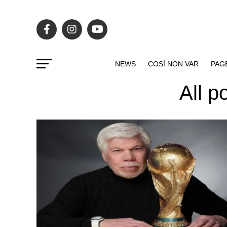
NEWS
COSÌ NON VAR
PAG
All p