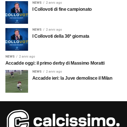
NEWS
2 anni ago
I Collovoti di fine campionato
NEWS
2 anni ago
I Collovoti della 36ª giornata
NEWS
2 anni ago
Accadde oggi: il primo derby di Massimo Moratti
NEWS
2 anni ago
Accadde ieri: la Juve demolisce il Milan