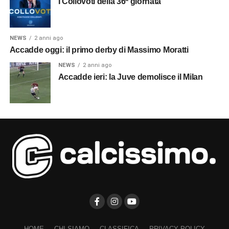
I Collovoti della 36ª giornata
NEWS
2 anni ago
Accadde oggi: il primo derby di Massimo Moratti
NEWS
2 anni ago
Accadde ieri: la Juve demolisce il Milan
HOME
CHI SIAMO
CLASSIFICA
PRIVACY POLICY