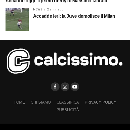
Accadde oggi: il primo derby di Massimo Moratti
NEWS
2 anni ago
Accadde ieri: la Juve demolisce il Milan
HOME
CHI SIAMO
CLASSIFICA
PRIVACY POLICY
PUBBLICITÀ