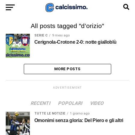
All posts tagged "d’orizio"
SERIE C
9 mesi ago
Cerignola-Crotone 2-0: notte gialloblù
MORE POSTS
ADVERTISEMENT
RECENTI
POPOLARI
VIDEO
TUTTE LE NOTIZIE
1 giorno ago
Omonimi senza gloria: Del Piero e gli altri