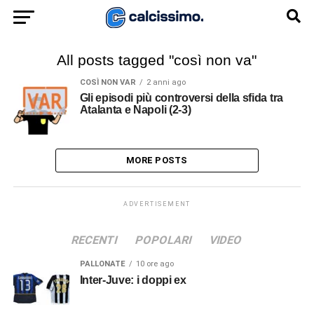
All posts tagged "così non va"
COSÌ NON VAR
2 anni ago
Gli episodi più controversi della sfida tra
Atalanta e Napoli (2-3)
MORE POSTS
ADVERTISEMENT
RECENTI
POPOLARI
VIDEO
PALLONATE
10 ore ago
Inter-Juve: i doppi ex