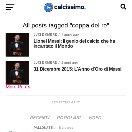
All posts tagged "coppa del re"
LUCI E OMBRE
1 anno ago
Lionel Messi: Il genio del calcio che ha
incantato il Mondo
LUCI E OMBRE
2 anni ago
31 Dicembre 2015: L’Anno d’Oro di Messi
More Posts
ADVERTISEMENT
RECENTI
POPOLARI
VIDEO
PALLONATE
18 ore ago