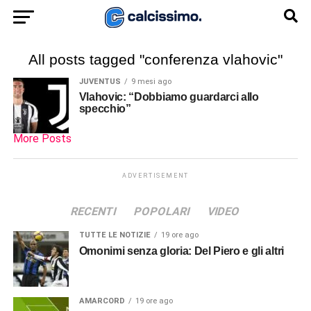
All posts tagged "conferenza vlahovic"
JUVENTUS
9 mesi ago
Vlahovic: “Dobbiamo guardarci allo
specchio”
More Posts
ADVERTISEMENT
RECENTI
POPOLARI
VIDEO
TUTTE LE NOTIZIE
19 ore ago
Omonimi senza gloria: Del Piero e gli altri
AMARCORD
19 ore ago