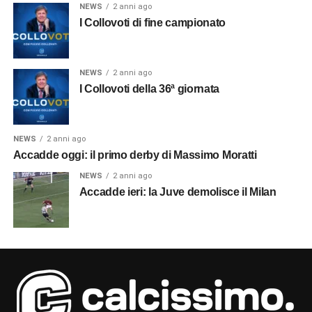
NEWS
2 anni ago
I Collovoti di fine campionato
NEWS
2 anni ago
I Collovoti della 36ª giornata
NEWS
2 anni ago
Accadde oggi: il primo derby di Massimo Moratti
NEWS
2 anni ago
Accadde ieri: la Juve demolisce il Milan