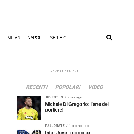
R
MILAN
NAPOLI
SERIE C
ADVERTISEMENT
RECENTI
POPOLARI
VIDEO
JUVENTUS
2 ore ago
Michele Di Gregorio: l’arte del
portiere!
PALLONATE
1 giorno ago
Inter-Juve: i doppi ex