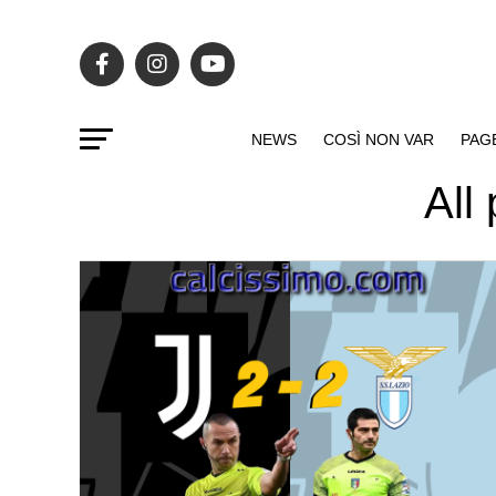
NEWS
COSÌ NON VAR
PAG
All