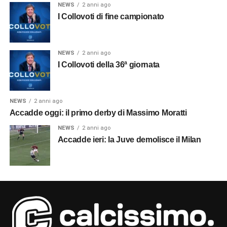
NEWS
2 anni ago
I Collovoti di fine campionato
NEWS
2 anni ago
I Collovoti della 36ª giornata
NEWS
2 anni ago
Accadde oggi: il primo derby di Massimo Moratti
NEWS
2 anni ago
Accadde ieri: la Juve demolisce il Milan