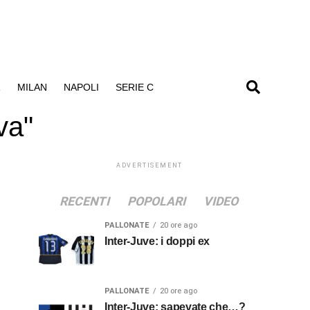
R
MILAN
NAPOLI
SERIE C
va"
ADVERTISEMENT
RECENTI
POPOLARI
VIDEO
PALLONATE
20 ore ago
Inter-Juve: i doppi ex
PALLONATE
20 ore ago
Inter-Juve: sapevate che…?